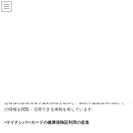
コ
ナ
ン
ビ
テ
ゲ
ン
ー
ツ
シ
HOME
お知らせ
医療DX推進体制に関して
へ
ョ
ス
ン
医療DX推進体制に関して
キ
に
ッ
移
プ
動
2025年5月30日
倉持調剤薬局では、医療DXを推進し、質の高い医療サービスを提
供できるよう、以下の取り組みを実施しています。
•オンライン資格確認システムの導入
患者様の診療情報や薬剤情報を取得し、調剤や服薬指導の際にそ
の情報を閲覧・活用できる体制を有しています。
•マイナンバーカードの健康保険証利用の促進